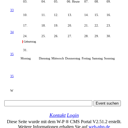
03.
04.
05.
06. Heute
07.
08.
09.
33
10.
11.
12.
13.
14.
15.
16.
17.
18.
19.
20.
21.
22.
23.
34
24.
25.
26.
27.
28.
29.
30.
Geburtstag
31.
35
Montag
Dienstag
Mittwoch
Donnerstag
Freitag
Samstag
Sonntag
35
W
Kontakt
Login
Diese Seite wurde mit dem W-P ® CMS Portal V2.51.2 erstellt.
Weitere Informationen erhalten Sie auf
web-php.de