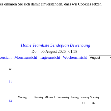
 erklären Sie sich damit einverstanden, dass wir Cookies setzen.
Home
Teamliste
Sendeplan
Bewerbung
Do. - 06 August 2026 | 01:58
ersicht
Monatsansicht
Tagesansicht
Wochenansicht
W
31
Montag
Dienstag
Mittwoch
Donnerstag
Freitag
Samstag
Sonntag
32
01.
02.