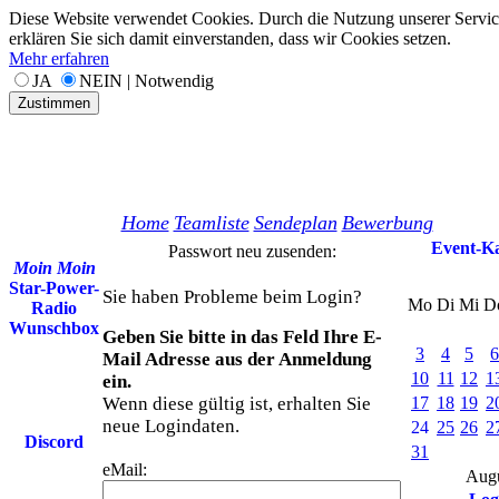
Diese Website verwendet Cookies. Durch die Nutzung unserer Servic
erklären Sie sich damit einverstanden, dass wir Cookies setzen.
Mehr erfahren
JA
NEIN | Notwendig
Zustimmen
Home
Teamliste
Sendeplan
Bewerbung
Event-K
Passwort neu zusenden:
Moin Moin
Star-Power-
Sie haben Probleme beim Login?
Mo
Di
Mi
D
Radio
Wunschbox
Geben Sie bitte in das Feld Ihre E-
3
4
5
6
Mail Adresse aus der Anmeldung
10
11
12
1
ein.
Wenn diese gültig ist, erhalten Sie
17
18
19
2
neue Logindaten.
24
25
26
2
Discord
31
eMail:
Aug