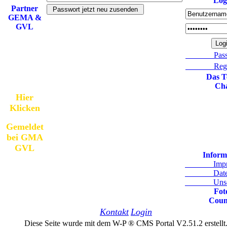
Log
Partner
GEMA &
GVL
Gemeldet
bei GMA
Passwo
GVL
Registr
Das 
Ch
Hier
Klicken
Gemeldet
bei GMA
GVL
Inform
Impre
Datens
Unsere 
Fot
Coun
Kontakt
Login
Diese Seite wurde mit dem W-P ® CMS Portal V2.51.2 erstellt